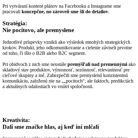
Pri vytváraní kontent plánov na Facebooku a Instagrame sme
pracovali
koncepčne, no zároveň sme šli do detailov
.
Stratégia:
Nie pocitovo, ale premyslene
Jednotlivé príspevky vznikli ako výsledok mnohých strategických
krokov. Produkt, jeho odkomunikovanie a cielenie záviseli prvotne
od toho, či išlo o B2B alebo B2C segment.
Pri obidvoch z nich sme neustále
premýšľali nad premennými
ako
skladový stav produktov, výnosnosť, sezónnosť, relevantnosť pre
cieľové skupiny a iné. Zabezpečili sme premyslenú konzistentnú
komunikáciu, založenú nie na „„pocitoch“, ale faktoch, predikciách
a aktuálnych udalostiach vo vnútri spoločnosti.
Kreativita:
Dali sme značke hlas, aj keď iní mlčali