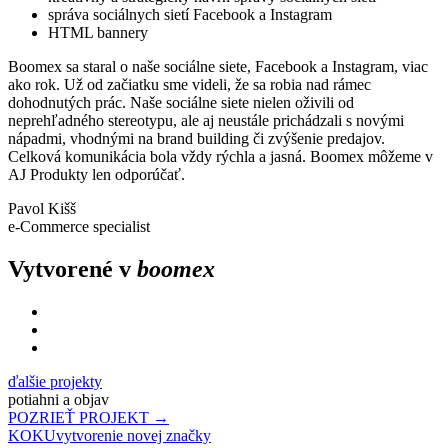
správa sociálnych sietí Facebook a Instagram
HTML bannery
Boomex sa staral o naše sociálne siete, Facebook a Instagram, viac
ako rok. Už od začiatku sme videli, že sa robia nad rámec
dohodnutých prác. Naše sociálne siete nielen oživili od
neprehľadného stereotypu, ale aj neustále prichádzali s novými
nápadmi, vhodnými na brand building či zvýšenie predajov.
Celková komunikácia bola vždy rýchla a jasná. Boomex môžeme v
AJ Produkty len odporúčať.
Pavol Kišš
e-Commerce specialist
Vytvorené v
boomex
ďalšie projekty
potiahni a objav
POZRIEŤ PROJEKT →
KOKU
vytvorenie novej značky