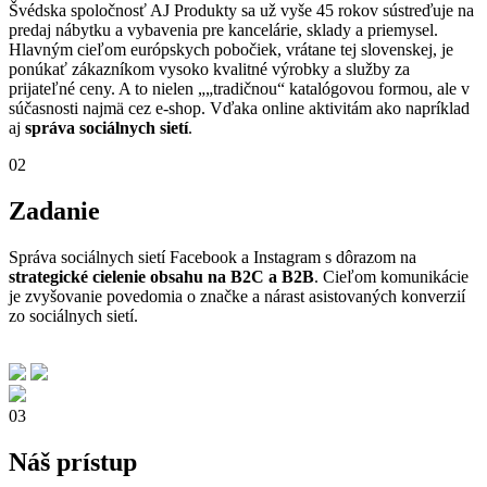
Švédska spoločnosť AJ Produkty sa už vyše 45 rokov sústreďuje na
predaj nábytku a vybavenia pre kancelárie, sklady a priemysel.
Hlavným cieľom európskych pobočiek, vrátane tej slovenskej, je
ponúkať zákazníkom vysoko kvalitné výrobky a služby za
prijateľné ceny. A to nielen „„tradičnou“ katalógovou formou, ale v
súčasnosti najmä cez e-shop. Vďaka online aktivitám ako napríklad
aj
správa sociálnych sietí
.
02
Zadanie
Správa sociálnych sietí Facebook a Instagram s dôrazom na
strategické cielenie obsahu na B2C a B2B
. Cieľom komunikácie
je zvyšovanie povedomia o značke a nárast asistovaných konverzií
zo sociálnych sietí.
03
Náš prístup