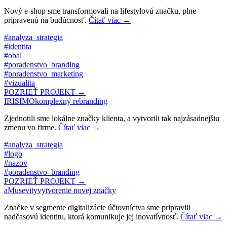
Nový e-shop sme transformovali na lifestylovú značku, plne
pripravenú na budúcnosť.
Čítať viac
→
#analyza_strategia
#identita
#obal
#poradenstvo_branding
#poradenstvo_marketing
#vizualita
POZRIEŤ PROJEKT →
IRISIMO
komplexný rebranding
Zjednotili sme lokálne značky klienta, a vytvorili tak najzásadnejšiu
zmenu vo firme.
Čítať viac
→
#analyza_strategia
#logo
#nazov
#poradenstvo_branding
POZRIEŤ PROJEKT →
aMusevity
vytvorenie novej značky
Značke v segmente digitalizácie účtovníctva sme pripravili
nadčasovú identitu, ktorá komunikuje jej inovatívnosť.
Čítať viac
→