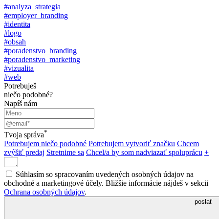
#analyza_strategia
#employer_branding
#identita
#logo
#obsah
#poradenstvo_branding
#poradenstvo_marketing
#vizualita
#web
Potrebuješ
niečo podobné?
Napíš nám
*
Tvoja správa
Potrebujem niečo podobné
Potrebujem vytvoriť značku
Chcem
zvýšiť predaj
Stretnime sa
Chcel/a by som nadviazať spoluprácu
+
Súhlasím so spracovaním uvedených osobných údajov na
obchodné a marketingové účely. Bližšie informácie nájdeš v sekcii
Ochrana osobných údajov
.
poslať