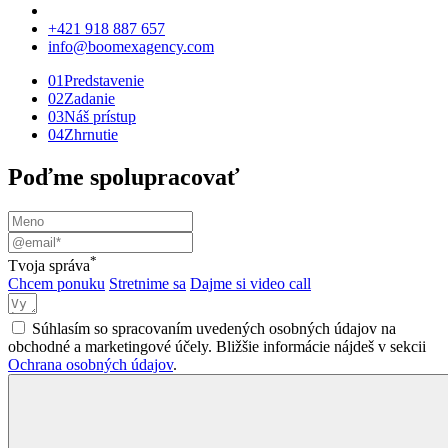
+421 918 887 657
info@boomexagency.com
01
Predstavenie
02
Zadanie
03
Náš prístup
04
Zhrnutie
Poďme spolupracovať
*
Tvoja správa
Chcem ponuku
Stretnime sa
Dajme si video call
Súhlasím so spracovaním uvedených osobných údajov na
obchodné a marketingové účely. Bližšie informácie nájdeš v sekcii
Ochrana osobných údajov
.