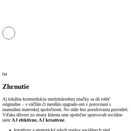
04
Zhrnutie
Aj lokálna komunikácia medzinárodnej značky sa dá robiť
originálne – s väčším či menším upgrade-om v porovnaní s
manuálmi materskej spoločnosti. No stále bez porušovania pravidiel.
Vďaka dôvere zo strany klienta sme spoločne spravovali sociálne
siete
AJ efektívne, AJ kreatívne
.
kreatívny a strategický návrh správy sociálnych sietí