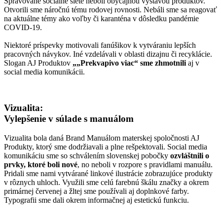
Spravované sociálne siete neboli obyčajnou výstavou produktov.
Otvorili sme náročnú tému rodovej rovnosti. Nebáli sme sa reagovať
na aktuálne témy ako voľby či karanténa v dôsledku pandémie
COVID-19.
Niektoré príspevky motivovali fanúšikov k vytváraniu lepších
pracovných návykov. Iné vzdelávali v oblasti dizajnu či recyklácie.
Slogan AJ Produktov
„„Prekvapivo viac“ sme zhmotnili
aj v
social media komunikácii.
Vizualita:
Vylepšenie v súlade s manuálom
Vizualita bola daná Brand Manuálom materskej spoločnosti AJ
Produkty, ktorý sme dodržiavali a plne rešpektovali. Social media
komunikáciu sme so schválením slovenskej pobočky
ozvláštnili o
prvky, ktoré boli nové
, no neboli v rozpore s pravidlami manuálu.
Pridali sme nami vytvárané linkové ilustrácie zobrazujúce produkty
v rôznych uhloch. Využili sme celú farebnú škálu značky a okrem
primárnej červenej a žltej sme používali aj doplnkové farby.
Typografii sme dali okrem informačnej aj estetickú funkciu.