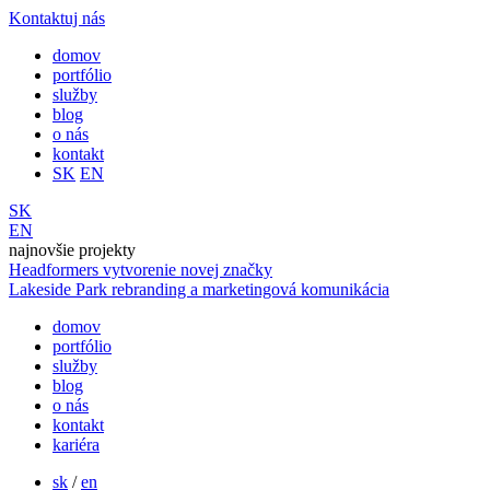
Kontaktuj nás
domov
portfólio
služby
blog
o nás
kontakt
SK
EN
SK
EN
najnovšie projekty
Headformers
vytvorenie novej značky
Lakeside Park
rebranding a marketingová komunikácia
domov
portfólio
služby
blog
o nás
kontakt
kariéra
sk
/
en