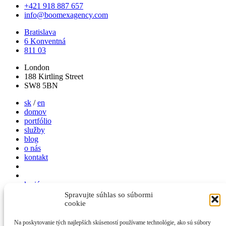
+421 918 887 657
info@boomexagency.com
Bratislava
6 Konventná
811 03
London
188 Kirtling Street
SW8 5BN
sk
/
en
domov
portfólio
služby
blog
o nás
kontakt
kariéra
Spravujte súhlas so súbormi
+421 918 887 657
cookie
info@boomexagency.com
Na poskytovanie tých najlepších skúseností používame technológie, ako sú súbory