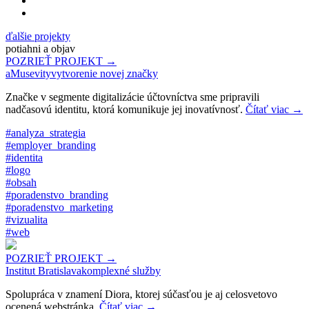
ďalšie projekty
potiahni a objav
POZRIEŤ PROJEKT →
aMusevity
vytvorenie novej značky
Značke v segmente digitalizácie účtovníctva sme pripravili
nadčasovú identitu, ktorá komunikuje jej inovatívnosť.
Čítať viac
→
#analyza_strategia
#employer_branding
#identita
#logo
#obsah
#poradenstvo_branding
#poradenstvo_marketing
#vizualita
#web
POZRIEŤ PROJEKT →
Institut Bratislava
komplexné služby
Spolupráca v znamení Diora, ktorej súčasťou je aj celosvetovo
ocenená webstránka.
Čítať viac
→