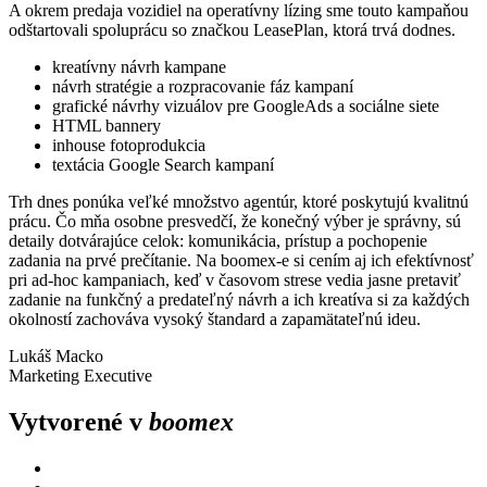
A okrem predaja vozidiel na operatívny lízing sme touto kampaňou
odštartovali spoluprácu so značkou LeasePlan, ktorá trvá dodnes.
kreatívny návrh kampane
návrh stratégie a rozpracovanie fáz kampaní
grafické návrhy vizuálov pre GoogleAds a sociálne siete
HTML bannery
inhouse fotoprodukcia
textácia Google Search kampaní
Trh dnes ponúka veľké množstvo agentúr, ktoré poskytujú kvalitnú
prácu. Čo mňa osobne presvedčí, že konečný výber je správny, sú
detaily dotvárajúce celok: komunikácia, prístup a pochopenie
zadania na prvé prečítanie. Na boomex-e si cením aj ich efektívnosť
pri ad-hoc kampaniach, keď v časovom strese vedia jasne pretaviť
zadanie na funkčný a predateľný návrh a ich kreatíva si za každých
okolností zachováva vysoký štandard a zapamätateľnú ideu.
Lukáš Macko
Marketing Executive
Vytvorené v
boomex