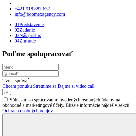
+421 918 887 657
info@boomexagency.com
01
Predstavenie
02
Zadanie
03
Náš prístup
04
Zhrnutie
Poďme spolupracovať
*
Tvoja správa
Chcem ponuku
Stretnime sa
Dajme si video call
Súhlasím so spracovaním uvedených osobných údajov na
obchodné a marketingové účely. Bližšie informácie nájdeš v sekcii
Ochrana osobných údajov
.