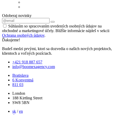
Odoberaj novinky
Súhlasím so spracovaním uvedených osobných údajov na
obchodné a marketingové účely. Bližšie informácie nájdeš v sekcii
Ochrana osobných údajov
.
Ďakujeme!
Budeš medzi prvými, ktori sa dozvedia o našich nových projektoch,
klientoch a voľných pozíciach.
+421 918 887 657
info@boomexagency.com
Bratislava
6 Konventná
811 03
London
188 Kirtling Street
SW8 5BN
sk
/
en