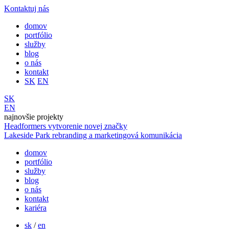
Kontaktuj nás
domov
portfólio
služby
blog
o nás
kontakt
SK
EN
SK
EN
najnovšie projekty
Headformers
vytvorenie novej značky
Lakeside Park
rebranding a marketingová komunikácia
domov
portfólio
služby
blog
o nás
kontakt
kariéra
sk
/
en