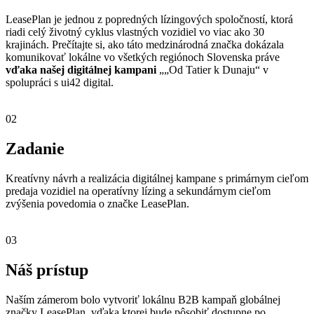
LeasePlan je jednou z popredných lízingových spoločností, ktorá
riadi celý životný cyklus vlastných vozidiel vo viac ako 30
krajinách. Prečítajte si, ako táto medzinárodná značka dokázala
komunikovať lokálne vo všetkých regiónoch Slovenska práve
vďaka našej digitálnej kampani
„„Od Tatier k Dunaju“ v
spolupráci s ui42 digital.
02
Zadanie
Kreatívny návrh a realizácia digitálnej kampane s primárnym cieľom
predaja vozidiel na operatívny lízing a sekundárnym cieľom
zvýšenia povedomia o značke LeasePlan.
03
Náš prístup
Naším zámerom bolo vytvoriť lokálnu B2B kampaň globálnej
značky LeasePlan, vďaka ktorej bude pôsobiť dostupne po