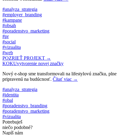
#analyza_strategia
#employer_branding
#kampane
#obsah
#poradenstvo_marketing
#pr
#social
#vizualita
#web
POZRIEŤ PROJEKT →
KOKU
vytvorenie novej značky
Nový e-shop sme transformovali na lifestylovú značku, plne
pripravenú na budúcnosť.
Čítať viac
→
#analyza_strategia
#identita
#obal
#poradenstvo_branding
#poradenstvo_marketing
#vizualita
Potrebuješ
niečo podobné?
Napíš nám